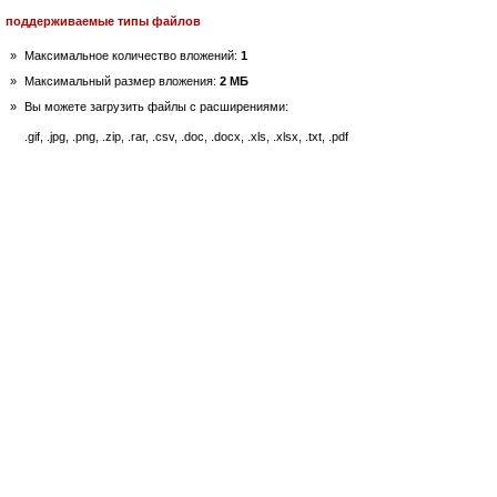
поддерживаемые типы файлов
»
Максимальное количество вложений:
1
»
Максимальный размер вложения:
2 МБ
»
Вы можете загрузить файлы с расширениями:
.gif, .jpg, .png, .zip, .rar, .csv, .doc, .docx, .xls, .xlsx, .txt, .pdf